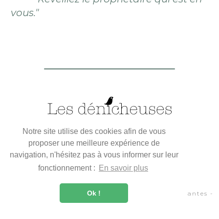
vous."
Notre site utilise des cookies afin de vous
proposer une meilleure expérience de
navigation, n'hésitez pas à vous informer sur leur
|
Contactez-nous
Mentions légales
fonctionnement :
En savoir plus
Ok !
©2018 - Les Dénicheuses - Chasseur immobilier Nantes -
Côte Atlantique​